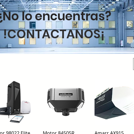
¿No lo encuentras?
!CONTACTANOS¡
Vista rápida
Vista rápida
Vista rápida
r 98022 Elite
Motor 84505R
Amarr AX915