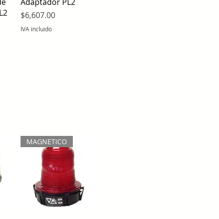
Vista rápida
de
Adaptador PL2
L2
Precio
$6,607.00
IVA incluido
MAGNETICO