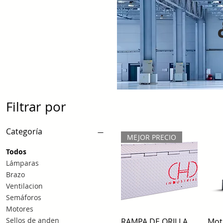
Filtrar por
Categoría
MEJOR PRECIO
Todos
Lámparas
Brazo
Ventilacion
Semáforos
Motores
Vista rápida
Sellos de anden
RAMPA DE ORILLA
Moto