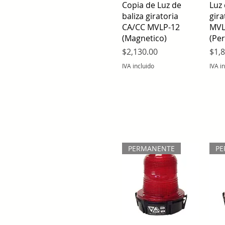
Vista rápida
Copia de Luz de
Luz 
baliza giratoria
gira
CA/CC MVLP-12
MVL
(Magnetico)
(Pe
Precio
Prec
$2,130.00
$1,
IVA incluido
IVA i
PERMANENTE
PE