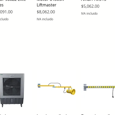
es
Liftmaster
Precio
$5,062.00
io
Precio
,091.00
$8,062.00
IVA incluido
ncluido
IVA incluido