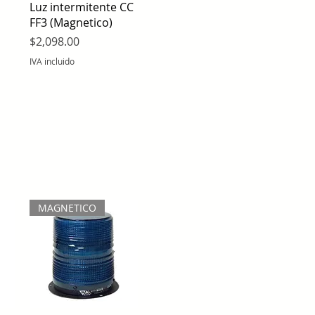
Vista rápida
Luz intermitente CC
FF3 (Magnetico)
Precio
$2,098.00
IVA incluido
MAGNETICO