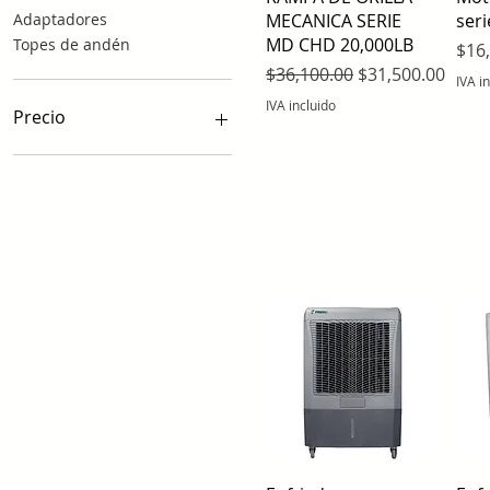
MECANICA SERIE
seri
Adaptadores
MD CHD 20,000LB
Topes de andén
Prec
$16
Precio
Precio de oferta
$36,100.00
$31,500.00
IVA i
IVA incluido
Precio
1605 MXN
31.500 MXN