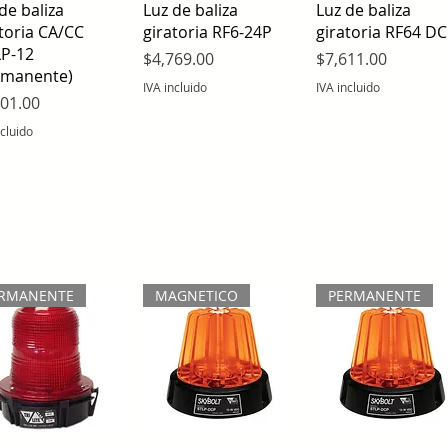
Vista rápida
Vista rápida
Vista rápida
de baliza
Luz de baliza
Luz de baliza
toria CA/CC
giratoria RF6-24P
giratoria RF64 DC
P-12
Precio
Precio
$4,769.00
$7,611.00
rmanente)
IVA incluido
IVA incluido
io
801.00
ncluido
RMANENTE
MAGNETICO
PERMANENTE