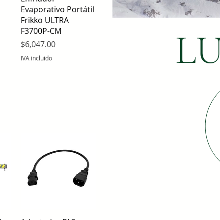
Evaporativo Portátil
Frikko ULTRA
F3700P-CM
L
Precio
$6,047.00
IVA incluido