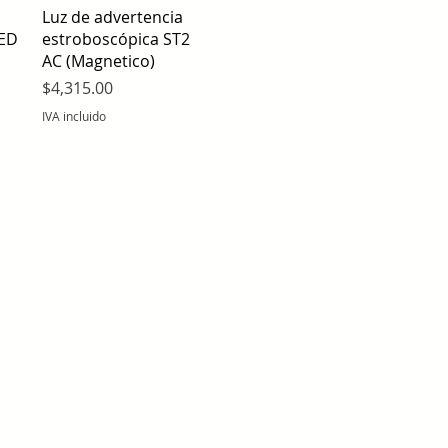
Vista rápida
Luz de advertencia
LED
estroboscópica ST2
AC (Magnetico)
Precio
$4,315.00
IVA incluido