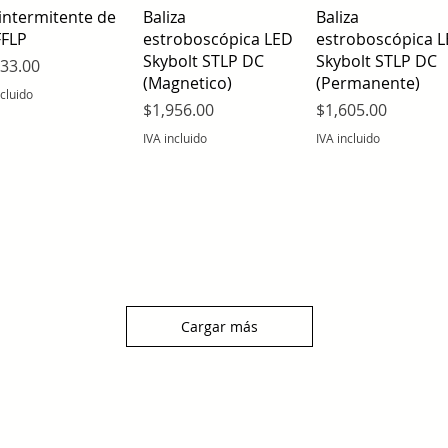
Vista rápida
Vista rápida
Vista rápida
intermitente de
Baliza
Baliza
FFLP
estroboscópica LED
estroboscópica 
Skybolt STLP DC
Skybolt STLP DC
io
233.00
(Magnetico)
(Permanente)
ncluido
Precio
Precio
$1,956.00
$1,605.00
IVA incluido
IVA incluido
Cargar más