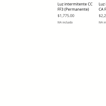
Vista rápida
Luz intermitente CC
Luz 
FF3 (Permanente)
CA 
Precio
Prec
$1,775.00
$2,
IVA incluido
IVA i