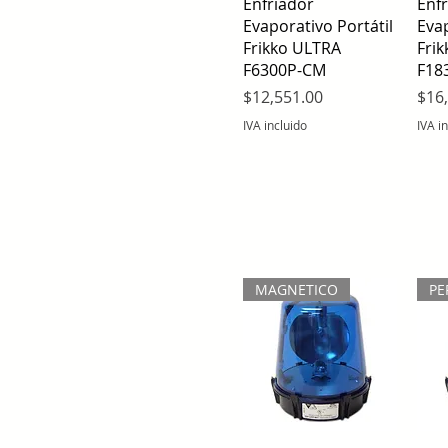
Vista rápida
Enfriador
Enf
Evaporativo Portátil
Evap
Frikko ULTRA
Fri
F6300P-CM
F18
Precio
Prec
$12,551.00
$16
IVA incluido
IVA i
MAGNETICO
PE