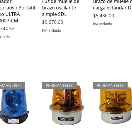
Vista rápida
Vista rápida
Vista rápida
riador
Luz de muelle de
Brazo de muelle 
orativo Portátil
brazo oscilante
carga estándar D
kko ULTRA
simple SDL
Precio
$5,436.00
300P-CM
Precio
$9,670.00
IVA incluido
io
,744.53
IVA incluido
ncluido
RMANENTE
PERMANENTE
PERMANENTE