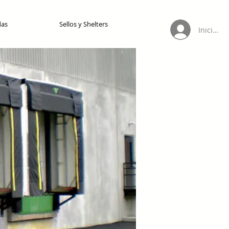
das
Sellos y Shelters
Iniciar s