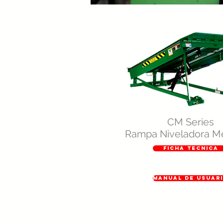
CM Series
Rampa Niveladora M
FICHA TECNICA
MANUAL DE USUAR