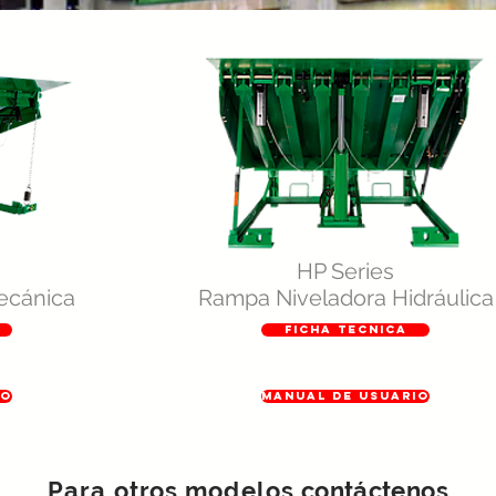
HP Series
ecánica
Rampa Niveladora Hidráulica
FICHA TECNICA
IO
MANUAL DE USUARIO
Para otros modelos
contáct
enos