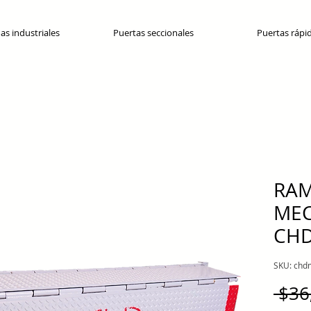
as industriales
Puertas seccionales
Puertas rápi
RAM
MEC
CHD
SKU: ch
 $36