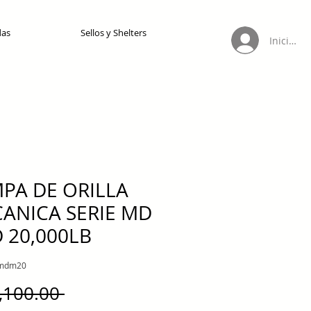
das
Sellos y Shelters
Iniciar s
PA DE ORILLA
ANICA SERIE MD
 20,000LB
dmdm20
Precio
,100.00 