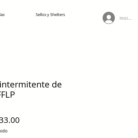
das
Sellos y Shelters
Iniciar s
intermitente de
FFLP
Precio
33.00
uido