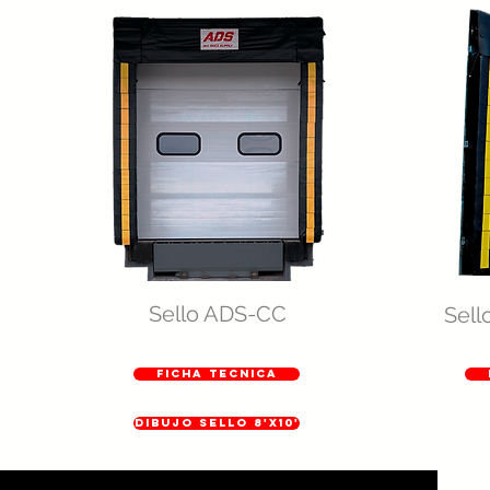
Sello ADS-CC
Sell
FICHA TECNICA
dibujo sello 8'x10'