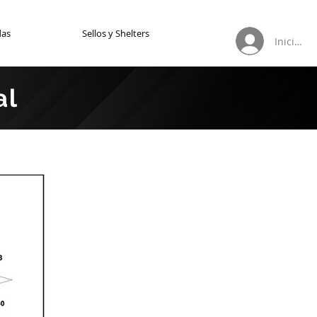
das
Sellos y Shelters
Iniciar s
al