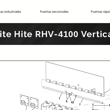
as industriales
Puertas seccionales
Puertas rápi
ite Hite RHV-
Partes originales OEM
Vertic
4100