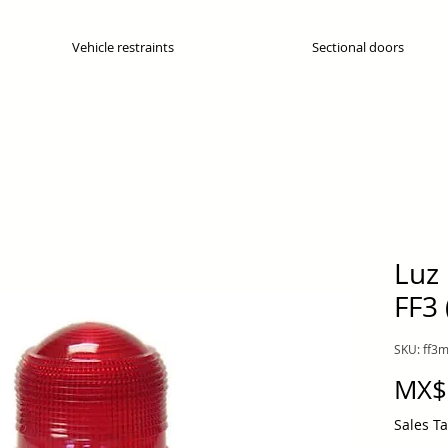
Vehicle restraints
Sectional doors
Luz
FF3
SKU: ff3
MX$
Sales T