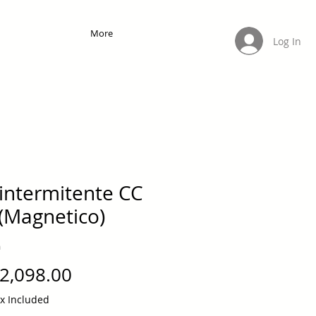
More
Log In
 intermitente CC
 (Magnetico)
m
Price
2,098.00
ax Included