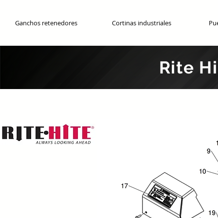
Ganchos retenedores
Cortinas industriales
Pue
Partes o
Rite H