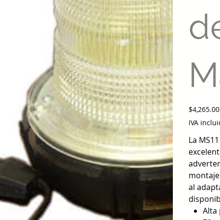
d
M
Precio
$4,265.00
IVA inclu
La MS11 
excelent
adverten
montaje
al adapt
disponib
Alta 