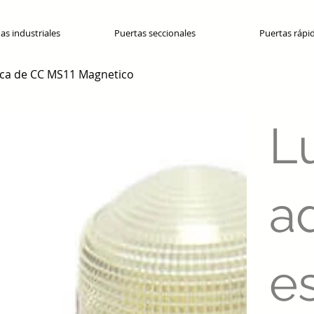
as industriales
Puertas seccionales
Puertas rápi
ica de CC MS11 Magnetico
L
a
e